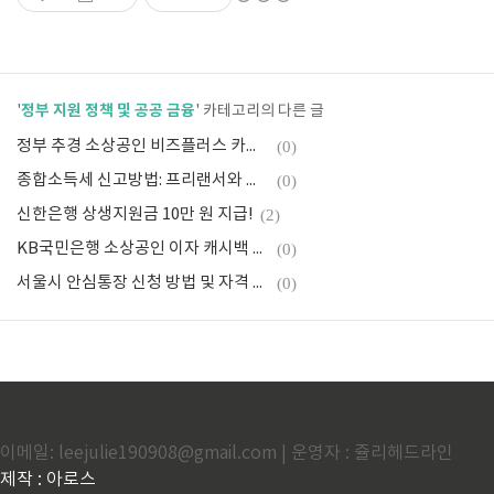
정부 지원 정책 및 공공 금융
'
' 카테고리의 다른 글
정부 추경 소상공인 비즈플러스 카드, 3무희망잇기카드, 서울시 안심통장카드, 경기도 힘내GO카드
(0)
종합소득세 신고방법: 프리랜서와 자영업자를 위한 절세 전략부터 실전 신고까지
(0)
신한은행 상생지원금 10만 원 지급!
(2)
KB국민은행 소상공인 이자 캐시백 100억 원 지급! 대상자 조건과 신청 방법 총정리
(0)
서울시 안심통장 신청 방법 및 자격 총정리
(0)
이메일: leejulie190908@gmail.com | 운영자 : 쥴리헤드라인
제작 : 아로스