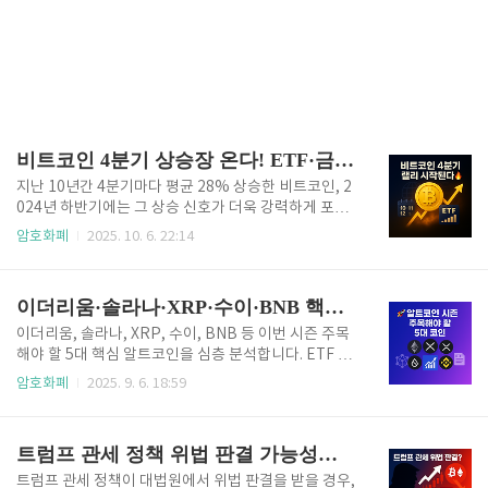
비트코인 4분기 상승장 온다! ETF·금리·미중 완화 5대 시그널 총정리
지난 10년간 4분기마다 평균 28% 상승한 비트코인, 2
024년 하반기에는 그 상승 신호가 더욱 강력하게 포착
되고 있습니다. ETF 승인, 금리 인하, APEC 정상회의,
암호화폐
2025. 10. 6. 22:14
이더리움 업그레이드, 연말 소비 시즌까지 겹치며 이번
4분기는 자산시장 대전환의 출발점이 될 가능성이 높습
니다.📈 10년 통계가 말해주는 비트코인 4분기 상승 패
이더리움·솔라나·XRP·수이·BNB 핵심 알트코 투자 전략 총정리
턴지난 10년간 데이터를 보면 비트코인은 4분기 평균
28% 상승했습니다. 특히 10월은 ‘업토버(Uptobe
이더리움, 솔라나, XRP, 수이, BNB 등 이번 시즌 주목
r)’라는 별명이 있을 정도로 꾸준히 상승세를 보였죠.20
해야 할 5대 핵심 알트코인을 심층 분석합니다. ETF 호
17년 10월: +47%2020년 10월: +28%2021년 10월:
재, 업그레이드, 채택 확대 등 투자 전략을 총정리하여
암호화폐
2025. 9. 6. 18:59
+40%11월의 평균 수익률은 무려 46.81%로, 4분기
장기적인 포트폴리오 운영에 도움을 드립니다. 암호화
중에서도 가장 강력한 상승 달로 꼽힙니다. 2017년 11
폐 시장은 언제나 변동성이 크고, 단기 급등 코인에 무
월에는 53%, 2020..
리하게 투자하면 장기적으로 실패할 확률이 높습니다.
트럼프 관세 정책 위법 판결 가능성과 코인 시장, DAT 기업에 미칠 영향
이번 포스팅에서는 핵심 자산(Core Assets)과 위성 자
산(Satellite Assets) 전략을 통해 안정적으로 포트폴
트럼프 관세 정책이 대법원에서 위법 판결을 받을 경우,