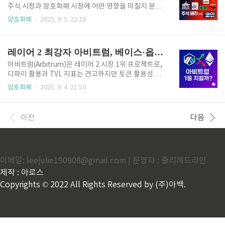
리오를 운영하는 방법과, 이번 시즌 주목할 만한 5대 알
주식 시장과 암호화폐 시장에 어떤 영향을 미칠지 분석
트코인을 정리했습니다.📌 투자 원칙단기 급등 코인에
합니다. 환급금 거래에 나선 월가의 움직임, DAT 기업
암호화폐
2025. 9. 5. 22:10
올인하지 말 것 ❌탈출 계획 없는 불타기 금지 ❌핵심 자
규제 강화 소식까지 총정리했습니다. 단기 조정과 장기
산 + 위성 자산 배분 전략으로 장기적 안정성 확보 ✅📊
강세 전망을 함께 다뤄 투자자들이 꼭 알아야 할 핵심
현재 시장 환경비트코인 도미넌스 ..
정보를 제공합니다. 오늘은 많은 투자자분들이 궁금해
레이어 2 최강자 아비트럼, 베이스·옵티미즘과의 경쟁 구도 총정리
할 만한 주제를 다뤄보려고 합니다. 바로 트럼프 전 대
통령의 관세 정책이 대법원에서 위법 판결이 날 경우의
아비트럼(Arbitrum)은 레이어 2 시장 1위 프로젝트로,
파급 효과와, 최근 규제 강화 이슈가 제기된 DAT 기업
디파이 활용과 TVL 지표는 견고하지만 토큰 활용성 부
(디지털 자산 관련 기업)의 전망입니다.주식 시장과 암
족과 경쟁 심화라는 리스크가 존재합니다. 본문에서는
암호화폐
2025. 9. 4. 21:50
호화폐 시장은 서로 긴밀히 연결되어 있으며, 미국의 정
아비트럼의 현재 상황, 시장 점유율, 디파이 지표, 경쟁
책과 판결은 전 세계 금융 시장에 큰 영향을 미칩니다.
체인 분석, 향후 가격 전망까지 종합적으로 다룹니다.
이번 글에서는 경제 지표, 금리 전망, 관세 정책의 법적
서론: 아비트럼의 현재 위치암호화폐 시장에서 이더리
이전
다음
리스크..
움 확장 솔루션인 레이어 2(Layer 2)가 주목받고 있습
니다. 그중에서도 아비트럼(Arbitrum)은 레이어 2 프로
젝트 중에서 압도적인 1위를 차지하고 있는 대표 코인
입니다.출시 초기에는 폭발적인 관심과 함께 약 2달러
이메일: leejulie190908@gmail.com | 운영자 : 쥴리헤드라인
까지 상승했지만, 최근에는 0.55달러 수준으로 하락하
면서 투자자들의 우려도 커졌습니다.이번 글에서는 아
제작 : 아로스
비트럼의 현재 상황, 레이어 2 시장 구조, 토큰 활용성..
Copyrights © 2022 All Rights Reserved by (주)아백.